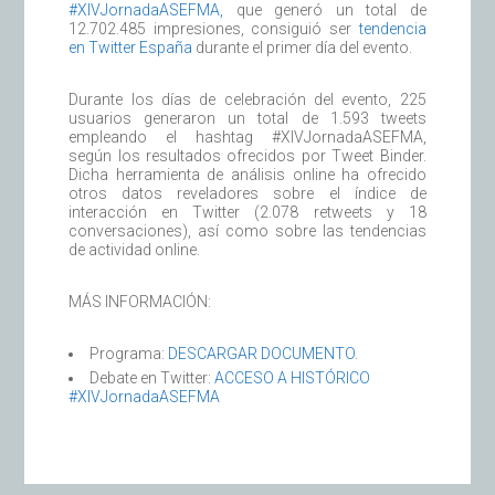
#XIVJornadaASEFMA,
que generó un total de
12.702.485 impresiones, consiguió ser
tendencia
en Twitter España
durante el primer día del evento.
Durante los días de celebración del evento, 225
usuarios generaron un total de 1.593 tweets
empleando el hashtag #XIVJornadaASEFMA,
según los resultados ofrecidos por Tweet Binder.
Dicha herramienta de análisis online ha ofrecido
otros datos reveladores sobre el índice de
interacción en Twitter (2.078 retweets y 18
conversaciones), así como sobre las tendencias
de actividad online.
MÁS INFORMACIÓN:
Programa:
DESCARGAR DOCUMENTO
.
Debate en Twitter:
ACCESO A HISTÓRICO
#XIVJornadaASEFMA