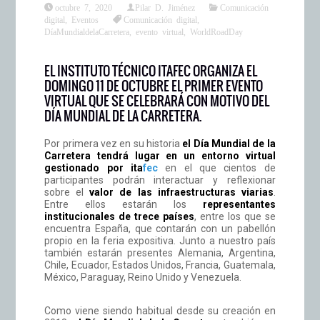
octubre 7, 2020
Pilar D. Jiménez
Comunicación
digital
,
Eventos
Comunicación digital
,
DíaMundialdelaCarretera
,
evento virtual
,
WorldRoadDay
EL INSTITUTO TÉCNICO ITAFEC ORGANIZA EL
DOMINGO 11 DE OCTUBRE EL PRIMER EVENTO
VIRTUAL QUE SE CELEBRARÁ CON MOTIVO DEL
DÍA MUNDIAL DE LA CARRETERA.
Por primera vez en su historia
el Día Mundial de la
Carretera tendrá lugar en un entorno virtual
gestionado por
ita
fec
en el que cientos de
participantes podrán interactuar y reflexionar
sobre el
valor de las infraestructuras viarias
.
Entre ellos estarán los
representantes
institucionales de trece países
, entre los que se
encuentra España, que contarán con un pabellón
propio en la feria expositiva. Junto a nuestro país
también estarán presentes Alemania, Argentina,
Chile, Ecuador, Estados Unidos, Francia, Guatemala,
México, Paraguay, Reino Unido y Venezuela.
Como viene siendo habitual desde su creación en