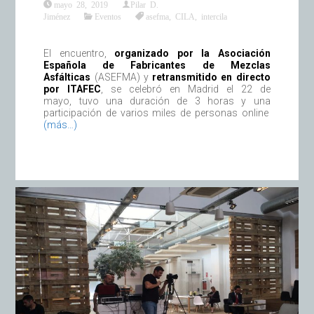
mayo 28, 2019
Pilar D.
Jiménez
Eventos
asefma
,
CILA
,
intercila
El encuentro,
organizado por la Asociación
Española de Fabricantes de Mezclas
Asfálticas
(ASEFMA) y
retransmitido en directo
por ITAFEC
, se celebró en Madrid el 22 de
mayo, tuvo una duración de 3 horas y una
participación de varios miles de personas online
(más…)