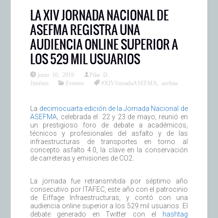
LA XIV JORNADA NACIONAL DE
ASEFMA REGISTRA UNA
AUDIENCIA ONLINE SUPERIOR A
LOS 529 MIL USUARIOS
junio 10, 2019
Pilar D.
Jiménez
Eventos
#XIVJornadaASEFMA
,
asefma
La
decimocuarta edición de la Jornada Nacional de
ASEFMA
, celebrada el 22 y 23 de mayo, reunió en
un prestigioso foro de debate a académicos,
técnicos y profesionales del asfalto y de las
infraestructuras de transportes en torno al
concepto asfalto 4.0, la clave en la conservación
de carreteras y emisiones de CO2.
La jornada fue retransmitida por séptimo año
consecutivo por ITAFEC, este año con el patrocinio
de Eiffage Infraestructuras, y contó con una
audiencia online superior a los 529 mil usuarios. El
debate generado en Twitter con el
hashtag