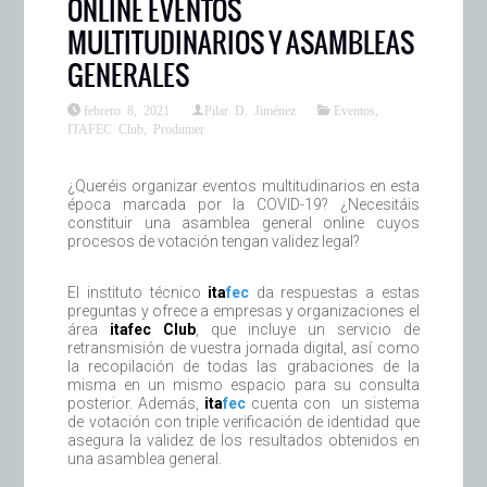
ONLINE EVENTOS
MULTITUDINARIOS Y ASAMBLEAS
GENERALES
febrero 8, 2021
Pilar D. Jiménez
Eventos
,
ITAFEC Club
,
Produmer
¿Queréis organizar eventos multitudinarios en esta
época marcada por la COVID-19? ¿Necesitáis
constituir una asamblea general online cuyos
procesos de votación tengan validez legal?
El instituto técnico
ita
fec
da respuestas a estas
preguntas y ofrece a empresas y organizaciones el
área
itafec Club
, que incluye un servicio de
retransmisión de vuestra jornada digital, así como
la recopilación de todas las grabaciones de la
misma en un mismo espacio para su consulta
posterior. Además,
ita
fec
cuenta con un sistema
de votación con triple verificación de identidad que
asegura la validez de los resultados obtenidos en
una asamblea general.