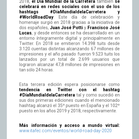
2018,
el Día Mundial de la Carretera
también
se
celebrará en redes sociales con el uso de los
hashtags #DíaMundialdelaCarretera y
#WorldRoadDay
. Este día de celebración y
homenaje surgió en 2018 gracias a la iniciativa de
dos españoles,
Juan José Potti
y
Francisco José
Lucas
, y desde entonces se ha desarrollado en un
entorno íntegramente digital y principalmente en
Twitter.
En 2018 se emitieron 14.398 tuits desde
3.120 cuentas distintas alcanzando 67 millones de
impresiones y el año pasado fueron 9.523 tuits los
lanzados por un total de 2.699 usuarios que
lograron alcanzar 47,8 millones de impresiones en
tan sólo 24 horas.
Esta tercera edición espera posicionarse como
tendencia en Twitter con el hashtag
#DíaMundialdelaCarretera
tal y como sucedió en
sus dos primeras ediciones cuando el mencionado
hashtag alcanzó el 35º puesto en España y el 102º
puesto en los años 2019 y 2018, respectivamente.
Más información y acceso a mundo virtual:
www.itafec.com/eventos/world-road-day-2020