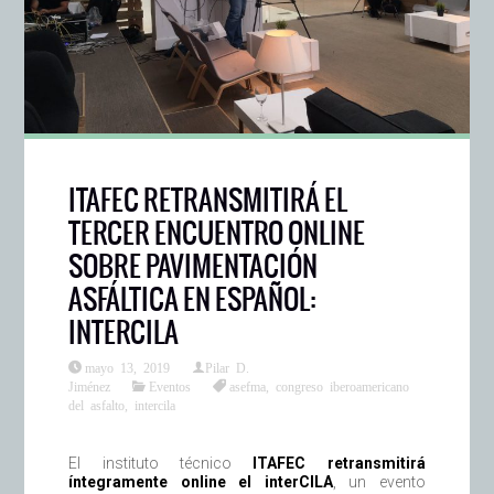
ITAFEC RETRANSMITIRÁ EL
TERCER ENCUENTRO ONLINE
SOBRE PAVIMENTACIÓN
ASFÁLTICA EN ESPAÑOL:
INTERCILA
mayo 13, 2019
Pilar D.
Jiménez
Eventos
asefma
,
congreso iberoamericano
del asfalto
,
intercila
El instituto técnico
ITAFEC retransmitirá
íntegramente online el interCILA
, un evento