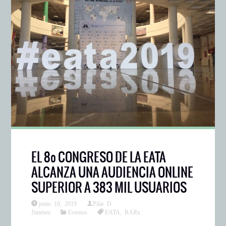
EL 8º CONGRESO DE LA EATA
ALCANZA UNA AUDIENCIA ONLINE
SUPERIOR A 383 MIL USUARIOS
junio 10, 2019
Pilar D.
Jiménez
Eventos
EATA
,
RARx